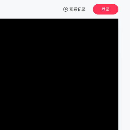
观看记录
登录
我的观影记录
机智住院医生生活
第07集
清空