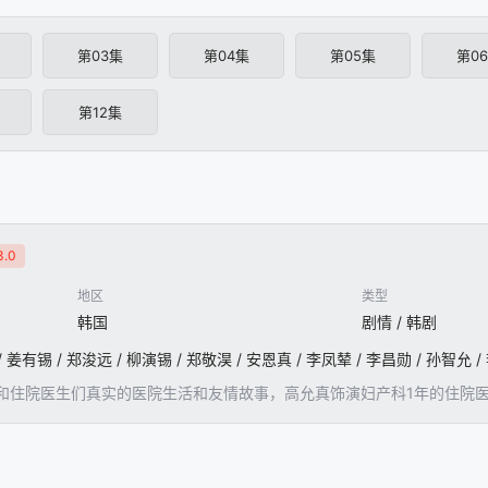
第03集
第04集
第05集
第0
第12集
.0
地区
类型
韩国
剧情 / 韩剧
 姜有锡 / 郑浚远 / 柳演锡 / 郑敬淏 / 安恩真 / 李凤辇 / 李昌勋 / 孙智允 /
和住院医生们真实的医院生活和友情故事，高允真饰演妇产科1年的住院