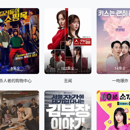
8集全
102集全
14集全
杀人者的购物中心
丑闻
一吻爆炸