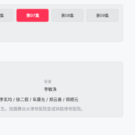
6集
第07集
第08集
第09集
导演
李敏洙
 李玄均 / 徐二叙 / 车康允 / 郑云善 / 郑顺元
医生。拍摄舞台从律帝医院变成钟路律帝医院。