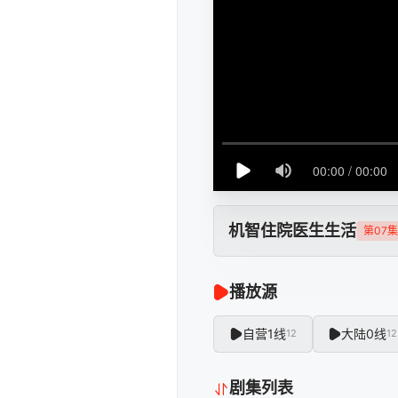
机智住院医生生活
第07集
播放源
自营1线
大陆0线
12
12
剧集列表