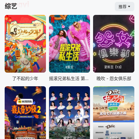
zongyi
综艺
推荐
第10期
8集全
更新至【13】
了不起的少年
摇滚兄弟私生活 第二季
晚吹 - 怨女俱乐部
20251220
偏爱日记
5期全