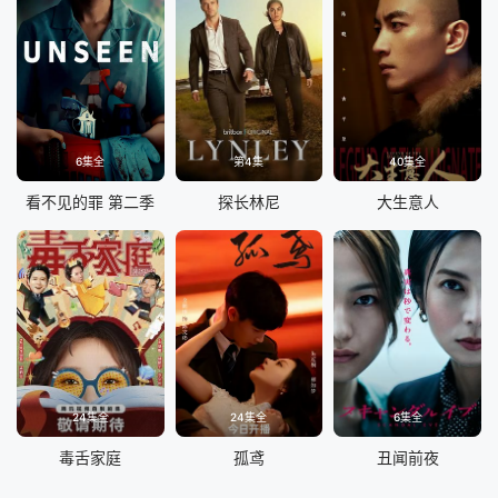
6集全
第4集
40集全
看不见的罪 第二季
探长林尼
大生意人
24集全
24集全
6集全
毒舌家庭
孤鸢
丑闻前夜