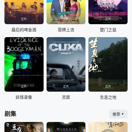
正片
正片
正片
最后的啤金酒
冒牌上流
楚门之鼠
正片
正片
正片
妖怪录像
灵犀
生息之地
juji
剧集
推荐