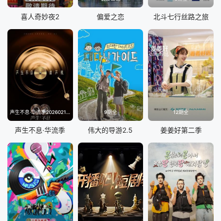
喜人奇妙夜2
偏爱之恋
北斗七行丝路之旅
声生不息·华流季20260214(典藏版)
9期全
12期全
声生不息·华流季
伟大的导游2.5
姜姜好第二季