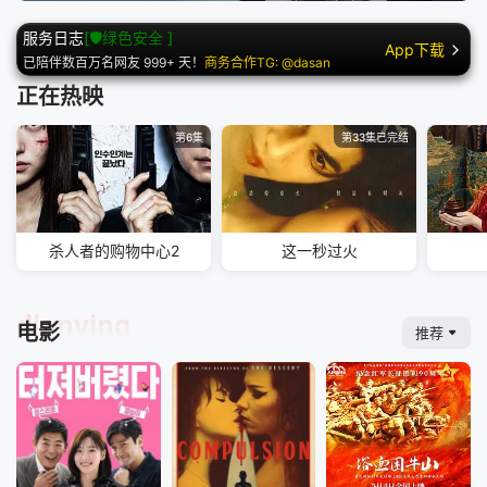
的公司工作的南多凛，与在那里
服务日志
[🛡️绿色安全 ]
遇到的社长姜河基的故事。姜勋
App下载
已陪伴数百万名网友 999+ 天！
商务合作TG: @dasan
饰演姜河基。姜河基外表冷酷强
悍，但他拥有比任何人都温暖的
正在热映
心，成功创办了一家初创公司。
金惠俊饰演因机缘巧合而加入自
第6集
第33集已完结
己一直很喜欢的偶像公司的南多
凛。
杀人者的购物中心2
这一秒过火
dianying
电影
推荐