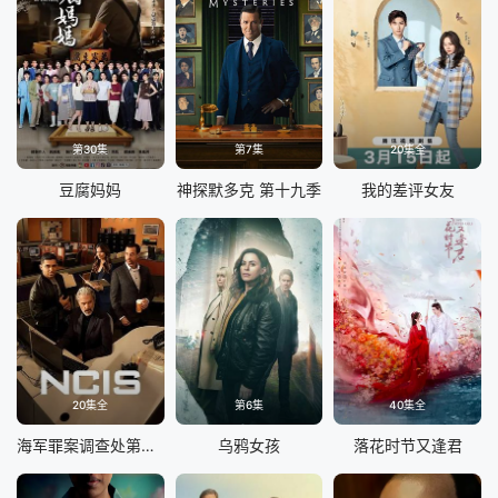
第30集
第7集
20集全
豆腐妈妈
神探默多克 第十九季
我的差评女友
20集全
第6集
40集全
海军罪案调查处第二十三季
乌鸦女孩
落花时节又逢君