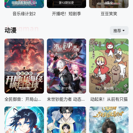
年度盛典直拍机位4
第12期加更
9集全
音乐缘计划2
开播吧！短剧季
豆豆笑笑
dongman
动漫
推荐
第287集
第121集
第43集
全民御兽：开局山海经，我横扫全球
末世钞能力者 动态漫画
动起来！从前有只猫