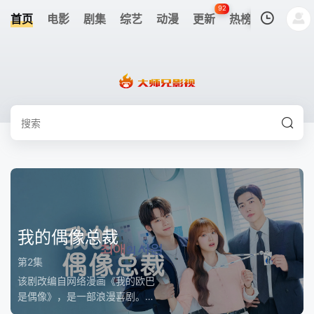
92
首页
电影
剧集
综艺
动漫
更新
热榜
APP
我的观影记录
暂无观看影片的记录
我的偶像总裁
第2集
该剧改编自网络漫画《我的欧巴
是偶像》，是一部浪漫喜剧。讲
述进入由前偶像兼CEO李灿领导