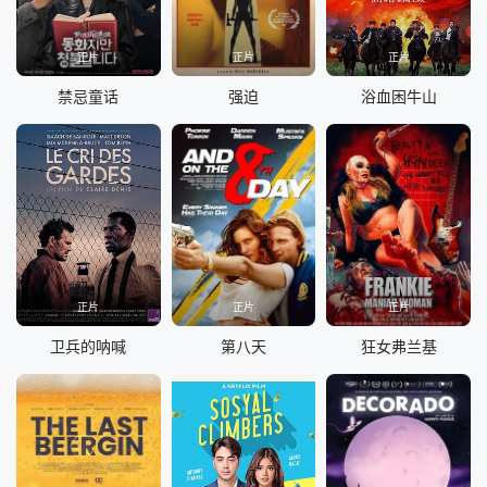
正片
正片
正片
禁忌童话
强迫
浴血困牛山
正片
正片
正片
卫兵的呐喊
第八天
狂女弗兰基