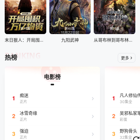
第73集
第40集
第73集
末日狠人：开局囤积万亿物资 动态漫画
九阳武神
从哥布林到哥布林神 动态漫画
RANKING
热榜
更多
电影榜
痴迷
凡人修仙
1
1
正片
30集全
冰雪奇缘
吴邪私家
2
2
正片
彩蛋
强迫
野狗骨头
3
3
正片
32集全