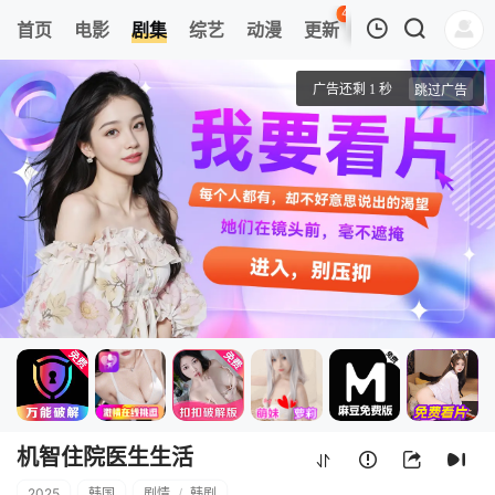
44
首页
电影
剧集
综艺
动漫
更新
热榜
APP
我的观影记录
机智住院医生生活
第04集
清空
机智住院医生生活
2025
韩国
剧情
/
韩剧