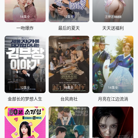
14集全
12集全
注册送8888
一吻爆炸
最后的夏天
天天送福利
12集全
16集全
14集全
金部长的梦想人生
台风商社
月亮在江边流淌