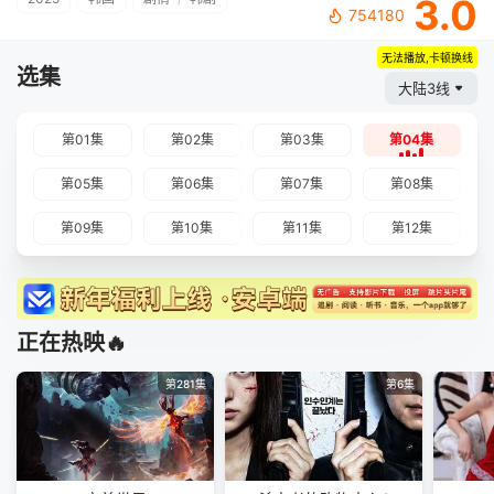
3.0
754180
无法播放,卡顿换线
选集
大陆3线
第01集
第02集
第03集
第04集
第05集
第06集
第07集
第08集
第09集
第10集
第11集
第12集
正在热映🔥
第281集
第6集