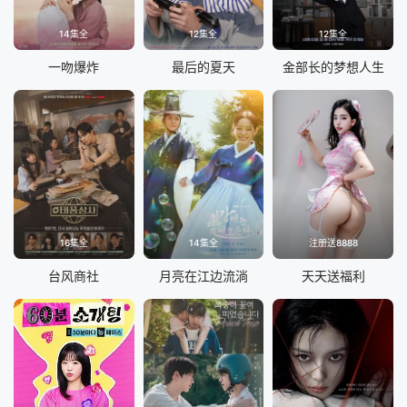
14集全
12集全
12集全
一吻爆炸
最后的夏天
金部长的梦想人生
16集全
14集全
注册送8888
台风商社
月亮在江边流淌
天天送福利