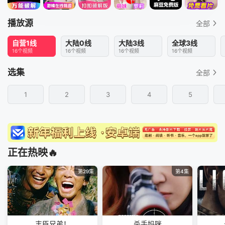
播放源
全部
自营1线
大陆0线
大陆3线
全球3线
16个视频
16个视频
16个视频
16个视频
选集
全部
1
2
3
4
5
正在热映🔥
第29集
第4集
丰臣兄弟！
杀手妈咪