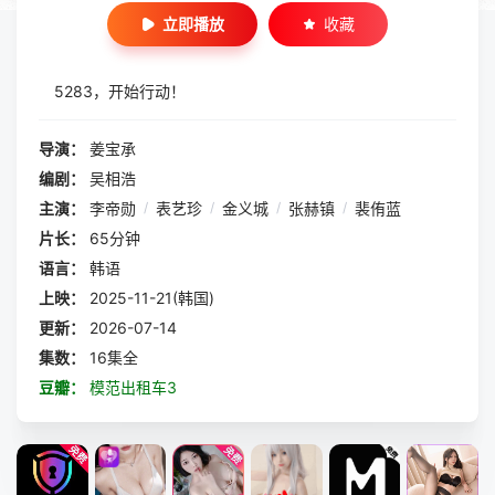
立即播放
收藏
5283，开始行动！
导演：
姜宝承
编剧：
吴相浩
主演：
李帝勋
/
表艺珍
/
金义城
/
张赫镇
/
裴侑蓝
片长：
65分钟
语言：
韩语
上映：
2025-11-21(韩国)
更新：
2026-07-14
集数：
16集全
豆瓣：
模范出租车3