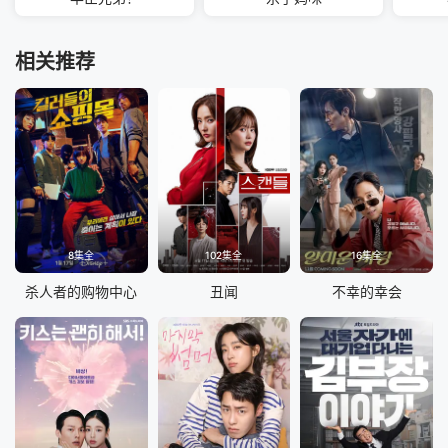
相关推荐
8集全
102集全
16集全
杀人者的购物中心
丑闻
不幸的幸会