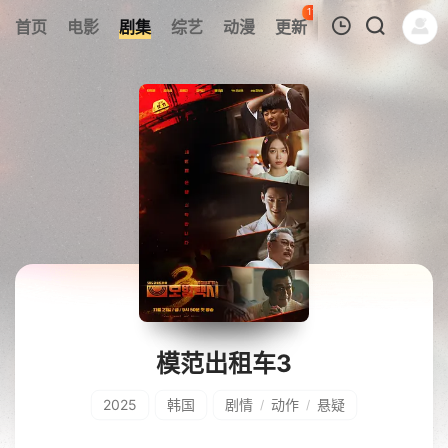
112
首页
电影
剧集
综艺
动漫
更新
热榜
APP
我的观影记录
暂无观看影片的记录
模范出租车3
2025
韩国
剧情
动作
悬疑
/
/