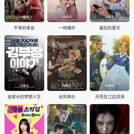
16集全
14集全
12集全
不幸的幸会
一吻爆炸
最后的夏天
12集全
16集全
14集全
金部长的梦想人生
台风商社
月亮在江边流淌