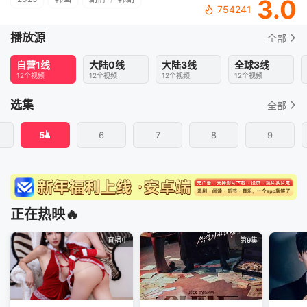
3.0
754241
播放源
全部
自营1线
大陆0线
大陆3线
全球3线
12个视频
12个视频
12个视频
12个视频
选集
全部
5
6
7
8
9
正在热映🔥
直播中
第9集