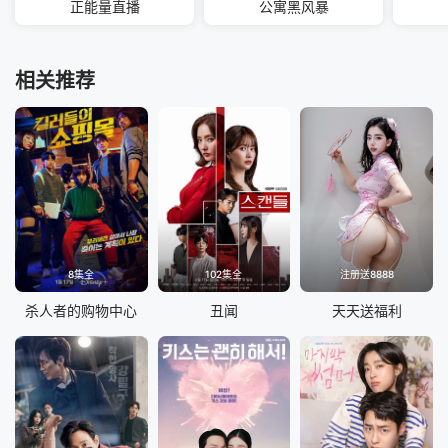
正能量直播
公寓黑风暴
相关推荐
8集全
102集全
注册送8888
杀人者的购物中心
丑闻
天天送福利