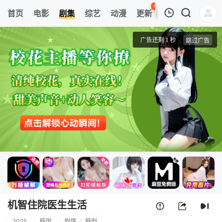
44
首页
电影
剧集
综艺
动漫
更新
热榜
APP
我的观影记录
机智住院医生生活
5
清空
机智住院医生生活
2025
韩国
剧情
/
韩剧