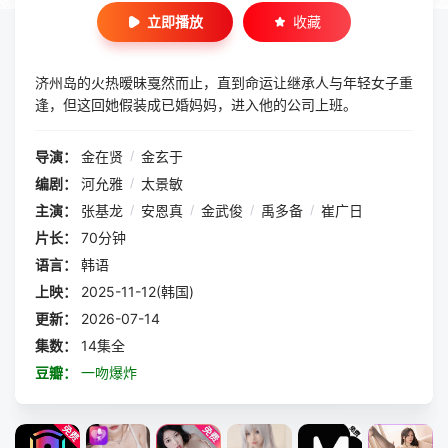
立即播放
收藏
济州岛的火热暧昧戛然而止，直到命运让继承人与年轻女子重
逢，但这回她假装成已婚妈妈，进入他的公司上班。
导演：
金在贤
/
金玄于
编剧：
河允雅
/
太景敏
主演：
张基龙
/
安恩真
/
金武俊
/
禹多备
/
崔广日
片长：
70分钟
语言：
韩语
上映：
2025-11-12(韩国)
更新：
2026-07-14
集数：
14集全
豆瓣：
一吻爆炸