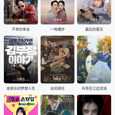
16集全
14集全
12集全
不幸的幸会
一吻爆炸
最后的夏天
12集全
16集全
14集全
金部长的梦想人生
台风商社
月亮在江边流淌