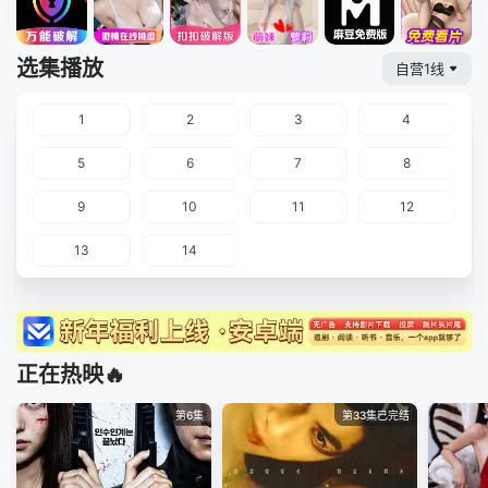
选集播放
自营1线
1
2
3
4
5
6
7
8
9
10
11
12
13
14
正在热映🔥
第6集
第33集已完结