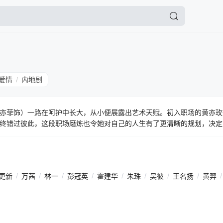
爱情
内地剧
/
亦菲饰）一路在呵护中长大，从小便展露出艺术天赋。初入职场的黄亦玫
终错过彼此，这段职场磨炼也令她对自己的人生有了更清晰的规划，决定
婚姻殿堂。可婚后两人发展方向相去甚远，最终选择离婚。黄亦玫开始创
还遇到了自己的灵魂伴侣溥家明，可溥家明只剩几个月的生命，两人这段
消沉，她还是一如既往地为活出更精彩的自己而努力着。
更新
/
万茜
/
林一
/
彭冠英
/
霍建华
/
朱珠
/
吴彼
/
王名扬
/
黄羿
/