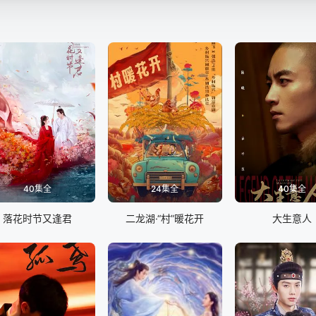
40集全
24集全
40集全
落花时节又逢君
二龙湖·“村”暖花开
大生意人