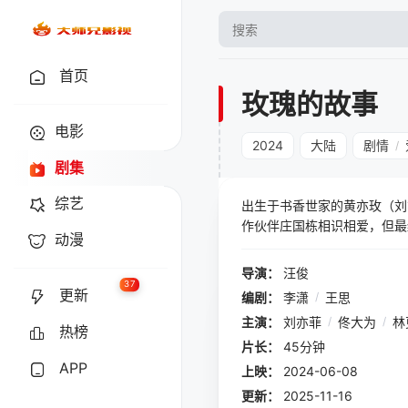
首页
玫瑰的故事
电影
2024
大陆
剧情
/
剧集
综艺
出生于书香世家的黄亦玫（刘
作伙伴庄国栋相识相爱，但最
动漫
毕业后，她和学长方协文步入
域打拼出一片天地，在此期间
导演：
汪俊
画上句号。但黄亦玫没有就此
37
更新
编剧：
李潇
/
王思
主演：
刘亦菲
/
佟大为
/
林
热榜
片长：
45分钟
APP
上映：
2024-06-08
更新：
2025-11-16