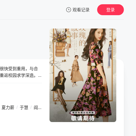
观看记录
登录
我的观影记录
很快受到重用，与合
暂无观看影片的记录
重返校园求学深造。
业，在艺术品策展领
爱情最终以生死离别
夏力薪
/
于慧
/
阎青妤
/
蓝盈莹
/
陈瑶
/
吴玉芳
/
侯长荣
/
张月
/