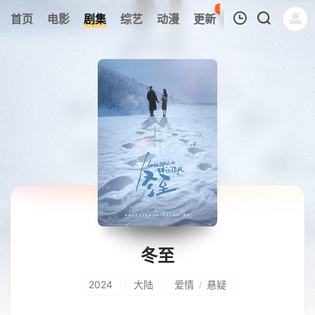
35
首页
电影
剧集
综艺
动漫
更新
热榜
APP
我的观影记录
暂无观看影片的记录
冬至
2024
大陆
爱情
悬疑
/