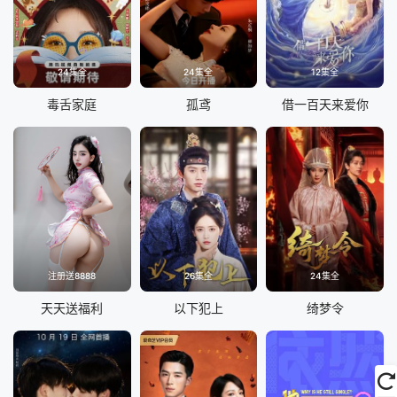
24集全
24集全
12集全
毒舌家庭
孤鸢
借一百天来爱你
注册送8888
26集全
24集全
天天送福利
以下犯上
绮梦令