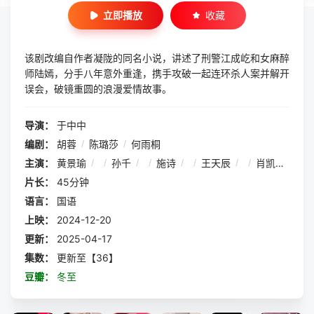
立即播放
收藏
该剧改编自作者凝陇的同名小说，讲述了刑警江成屹和女麻醉
师陆嫣，分手八年意外重逢，携手攻破一起连环杀人案并解开
误会，破镜重圆的浪漫爱情故事。
导演：
于中中
编剧：
胡蓉
/
陈璐莎
/
何雨桐
主演：
黄景瑜
/
/
孙千
/
/
施诗
/
/
王天辰
/
/
肖凯中
/
/
片长：
45分钟
语言：
国语
上映：
2024-12-20
更新：
2025-04-17
集数：
更新至【36】
豆瓣：
冬至