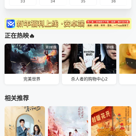
33
34
35
36
正在热映🔥
第281集
第6集
完美世界
杀人者的购物中心2
相关推荐