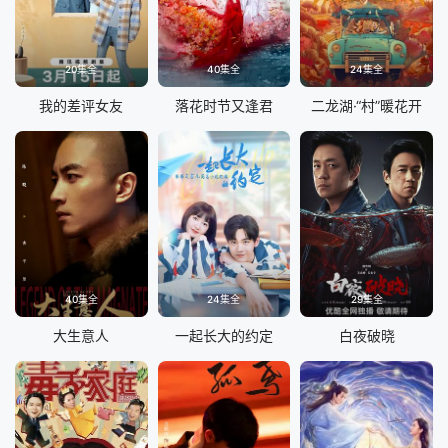
20集全
40集全
24集全
我的差评女友
落花时节又逢君
二龙湖·“村”暖花开
40集全
24集全
29集全
大生意人
一起长大的约定
白夜破晓