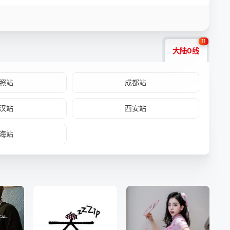
11
大陆0线
照站
成都站
汉站
西安站
海站