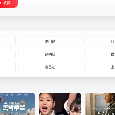
收藏
厦门站
日
昆明站
武
南昌站
上