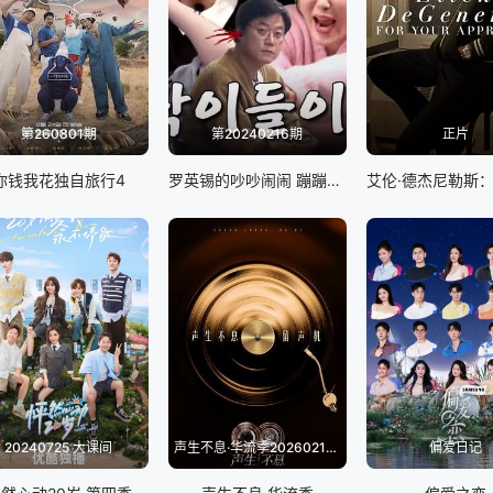
第260801期
第20240216期
正片
你钱我花独自旅行4
罗英锡的吵吵闹闹 蹦蹦地球游戏厅篇
20240725 大课间
声生不息·华流季20260214(典藏版)
偏爱日记