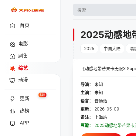
首页
2025动感地
电影
2025
中国大陆
唱
剧集
综艺
《动感地带芒果卡无限X Su
动漫
导演：
未知
主演：
未知
120
更新
语言：
普通话
更新：
2026-05-09
热榜
备注：
上海站
APP
豆瓣：
2025动感地带芒果卡无限