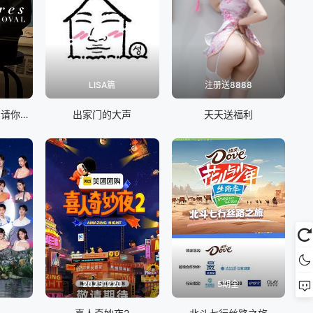
LISA篇
注册送8888
艾伦·德杰尼勒斯：请你许可
出家门的大声
天天送福利
20251220
5期全