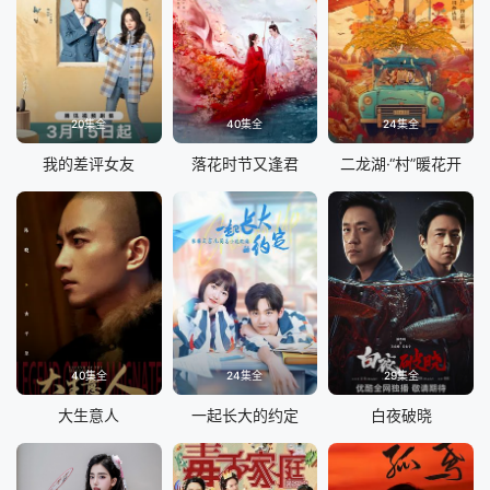
20集全
40集全
24集全
我的差评女友
落花时节又逢君
二龙湖·“村”暖花开
40集全
24集全
29集全
大生意人
一起长大的约定
白夜破晓