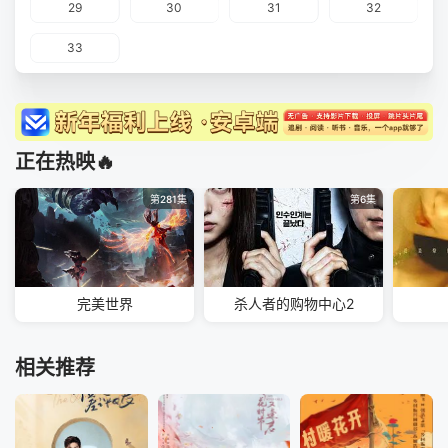
29
30
31
32
33
正在热映🔥
第281集
第6集
完美世界
杀人者的购物中心2
相关推荐