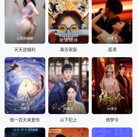
注册送8888
24集全
24集全
天天送福利
毒舌家庭
孤鸢
12集全
26集全
24集全
借一百天来爱你
以下犯上
绮梦令