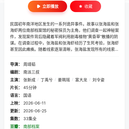
立即播放
收藏
民国初年南洋地区发生的一系列诡异事件。故事以张海盐和张
海虾两位南部档案馆的秘密探员为主角，他们调查一起神秘案
件，发现案件背后隐藏着军阀利用剧毒植物“黄昏草”散播的阴
谋。在调查过程中，张海盐和张海虾经历了生死考验，张海虾
甚至因此瘫痪。随着线索逐渐清晰，张海盐发现所有的线索都
指向一艘大船——南安号
导演：
周靖韬
编剧：
南派三叔
主演：
张新成
/
丁禹兮
/
姜珮瑶
/
富大龙
/
刘令姿
片长：
45分钟
语言：
国语
上映：
2026-06-11
更新：
2026-06-25
集数：
33集全
豆瓣：
南部档案