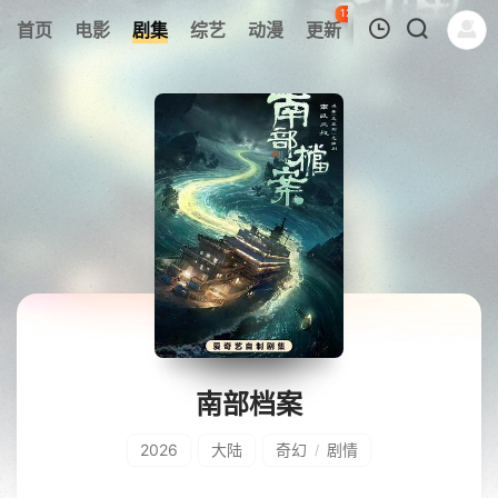
127
首页
电影
剧集
综艺
动漫
更新
热榜
APP
我的观影记录
暂无观看影片的记录
南部档案
2026
大陆
奇幻
剧情
/