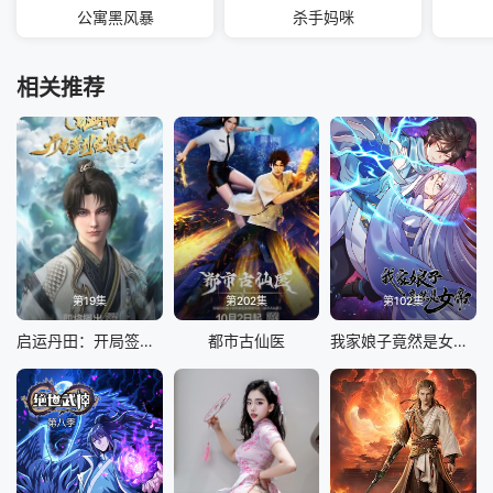
公寓黑风暴
杀手妈咪
相关推荐
第19集
第202集
第102集
启运丹田：开局签到至尊丹田
都市古仙医
我家娘子竟然是女帝 动态漫画