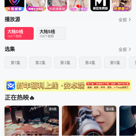
播放源
全部
大陆0线
大陆5线
155个视频
155个视频
选集
全部
第1集
第2集
第3集
第4集
第5集
正在热映🔥
第9集
第4集