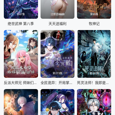
第87集
注册送8888
第95集
绝世武神 第八季
天天送福利
牧神记
第135集
第273集
第282集
反派大师兄 师妹们不按套路出牌·动态漫画
全民诡异：开局掌握零元购
死灵法师！我即是天灾