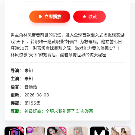
立即播放
收藏
男主角林风带着前世的记忆，进入全球首款潜入式虚拟现实游
戏“天下”，转职唯一隐藏职业“奸商”！为救母病，他立誓七日
狂赚50万。财富滚雪球暴涨之际，游戏能力竟入侵现实？！
林风惊觉“天下”游戏背后，藏着颠覆世界的惊天秘密……
导演：
未知
主演：
未知
语言：
普通话
更新：
2026-08-08
连载：
第155集
豆瓣：
神级奸商：全服求我别薅了 动态漫画