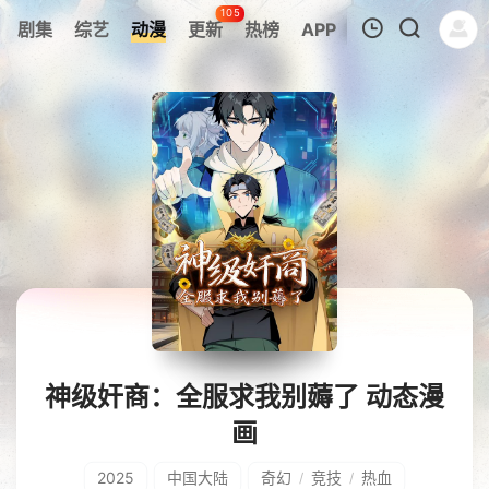
105
剧集
综艺
动漫
更新
热榜
APP
我的观影记录
暂无观看影片的记录
神级奸商：全服求我别薅了 动态漫
画
2025
中国大陆
奇幻
竞技
热血
/
/