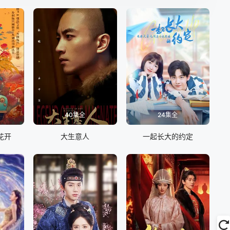
40集全
24集全
花开
大生意人
一起长大的约定