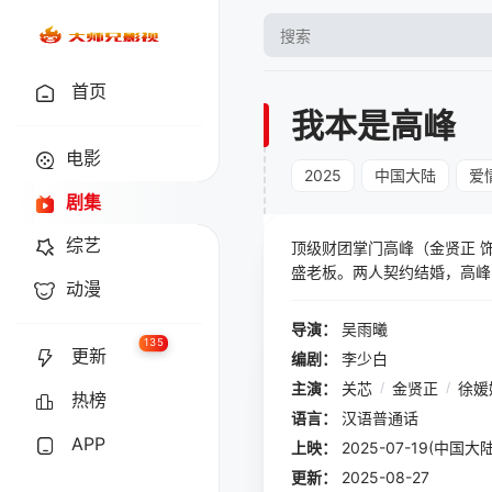
首页
我本是高峰
电影
2025
中国大陆
爱
剧集
综艺
顶级财团掌门高峰（金贤正 
盛老板。两人契约结婚，高峰
动漫
导演：
吴雨曦
135
更新
编剧：
李少白
主演：
关芯
/
金贤正
/
徐媛
热榜
语言：
汉语普通话
APP
上映：
2025-07-19(中国大陆
更新：
2025-08-27