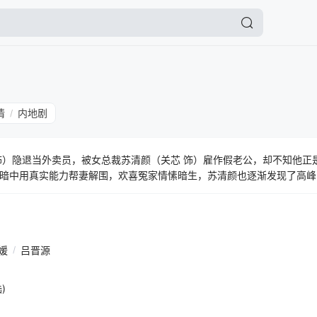
情
内地剧
/
饰）隐退当外卖员，被女总裁苏清颜（关芯 饰）雇作假老公，却不知他正
暗中用真实能力帮妻解围，欢喜冤家情愫暗生，苏清颜也逐渐发现了高峰
媛
/
吕晋源
)