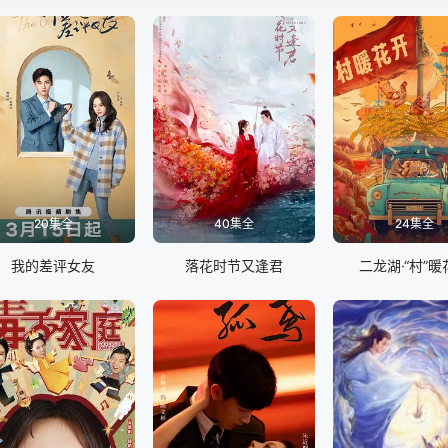
20集全
40集全
24集全
我的差评女友
落花时节又逢君
二龙湖·“村”暖