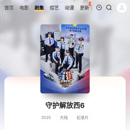
69
首页
电影
剧集
综艺
动漫
更新
热榜
APP
我的观影记录
暂无观看影片的记录
守护解放西6
2025
大陆
纪录片