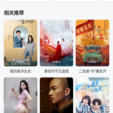
相关推荐
20集全
40集全
24集全
我的差评女友
落花时节又逢君
二龙湖·“村”暖花开