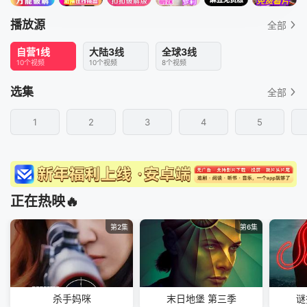
播放源
全部
自营1线
大陆3线
全球3线
10个视频
10个视频
8个视频
选集
全部
1
2
3
4
5
正在热映🔥
第2集
第6集
杀手妈咪
末日地堡 第三季
谜