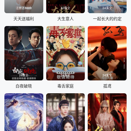
注册送8888
40集全
24集全
天天送福利
大生意人
一起长大的约定
29集全
24集全
24集全
白夜破晓
毒舌家庭
孤鸢