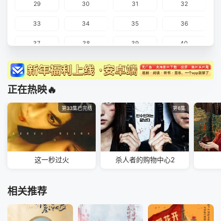
29
30
31
32
33
34
35
36
37
38
39
40
41
42
正在热映🔥
第33集已完结
第6集
这一秒过火
杀人者的购物中心2
相关推荐