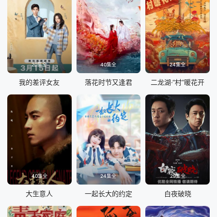
20集全
40集全
24集全
我的差评女友
落花时节又逢君
二龙湖·“村”暖花开
40集全
24集全
29集全
大生意人
一起长大的约定
白夜破晓