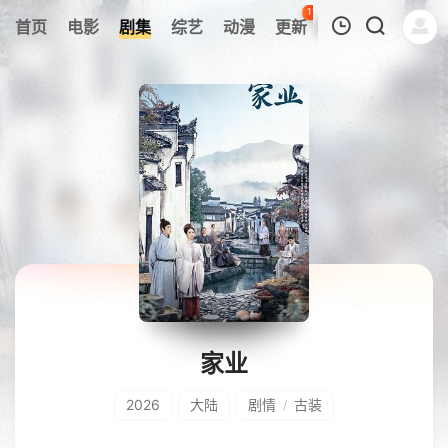
116
首页
电影
剧集
综艺
动漫
更新
热榜
APP
我的观影记录
暂无观看影片的记录
家业
2026
大陆
剧情
古装
/