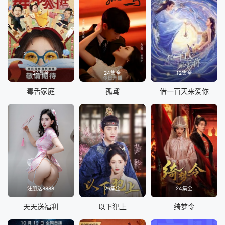
24集全
24集全
12集全
毒舌家庭
孤鸢
借一百天来爱你
注册送8888
26集全
24集全
天天送福利
以下犯上
绮梦令