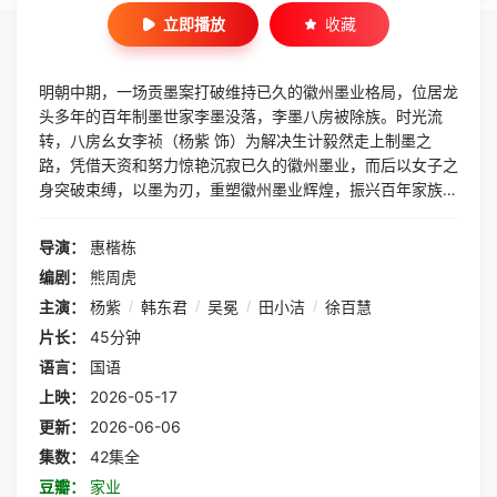
立即播放
收藏
明朝中期，一场贡墨案打破维持已久的徽州墨业格局，位居龙
头多年的百年制墨世家李墨没落，李墨八房被除族。时光流
转，八房幺女李祯（杨紫 饰）为解决生计毅然走上制墨之
路，凭借天资和努力惊艳沉寂已久的徽州墨业，而后以女子之
身突破束缚，以墨为刃，重塑徽州墨业辉煌，振兴百年家族，
再造千年徽墨光彩。
导演：
惠楷栋
编剧：
熊周虎
主演：
杨紫
/
韩东君
/
吴冕
/
田小洁
/
徐百慧
片长：
45分钟
语言：
国语
上映：
2026-05-17
更新：
2026-06-06
集数：
42集全
豆瓣：
家业