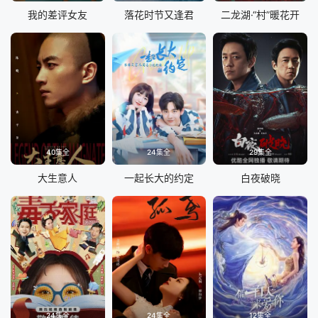
我的差评女友
落花时节又逢君
二龙湖·“村”暖花开
40集全
24集全
29集全
大生意人
一起长大的约定
白夜破晓
24集全
24集全
12集全