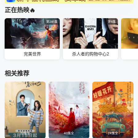
正在热映🔥
第281集
第6集
完美世界
杀人者的购物中心2
相关推荐
20集全
40集全
24集全