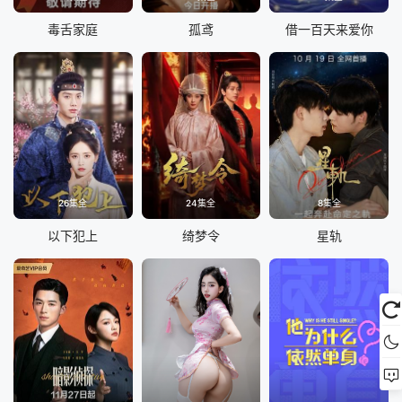
毒舌家庭
孤鸢
借一百天来爱你
26集全
24集全
8集全
以下犯上
绮梦令
星轨