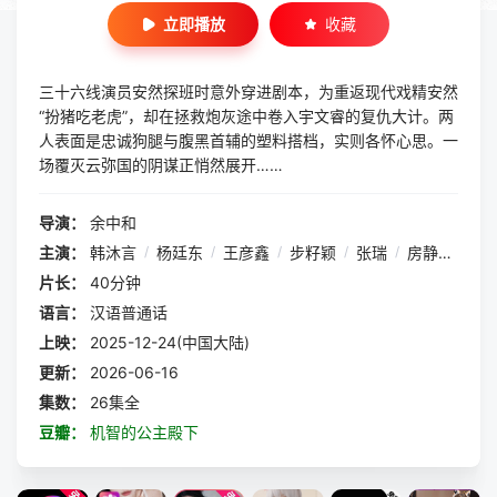
立即播放
收藏
三十六线演员安然探班时意外穿进剧本，为重返现代戏精安然
“扮猪吃老虎”，却在拯救炮灰途中卷入宇文睿的复仇大计。两
人表面是忠诚狗腿与腹黑首辅的塑料搭档，实则各怀心思。一
场覆灭云弥国的阴谋正悄然展开……
导演：
余中和
主演：
韩沐言
/
杨廷东
/
王彦鑫
/
步籽颖
/
张瑞
/
房静涵
/
李
片长：
40分钟
语言：
汉语普通话
上映：
2025-12-24(中国大陆)
更新：
2026-06-16
集数：
26集全
豆瓣：
机智的公主殿下