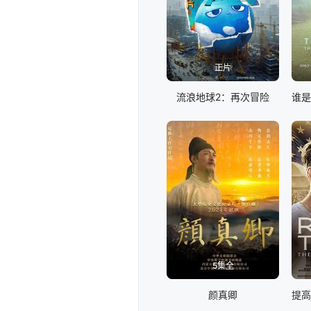
正片
流浪地球2：再次冒险
5集全
颜真卿