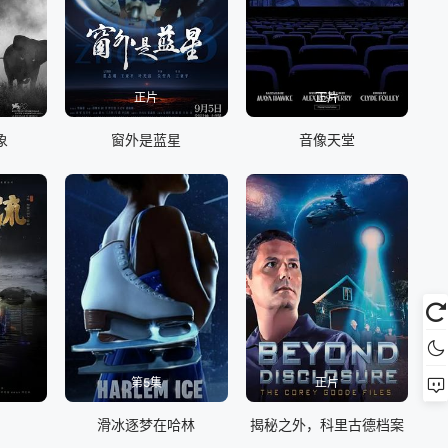
正片
正片
象
窗外是蓝星
音像天堂
第5集
正片
滑冰逐梦在哈林
揭秘之外，科里古德档案