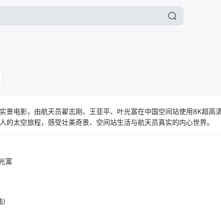
实景电影，由航天员翟志刚、王亚平、叶光富在中国空间站使用8K超高
人的太空旅程，感受壮美奇景、空间站生活与航天员真实的内心世界。
光富
陆)