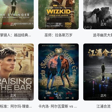
正片
正片
正片
谁是掌镜人：越战经典照片之谜
巫师：拉各斯万岁
追寻幽灵大
正片
正片
正片
提高标准：阿尔玛·理查兹的故事
卡内洛· 阿尔瓦雷斯 vs 特伦斯·克劳福德
江浦合流