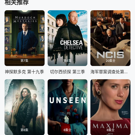
相关推荐
第7集
第4集
20集全
神探默多克 第十九季
切尔西侦探 第三季
海军罪案调查处第二十三季
第6集
6集全
6集全