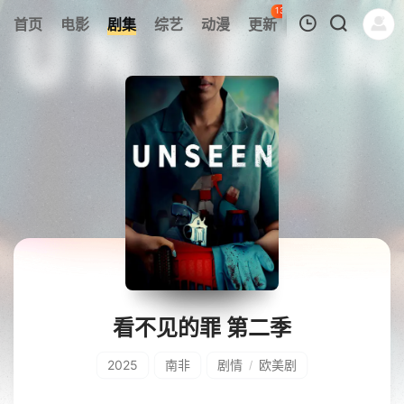
135
首页
电影
剧集
综艺
动漫
更新
热榜
APP
我的观影记录
暂无观看影片的记录
看不见的罪 第二季
2025
南非
剧情
欧美剧
/