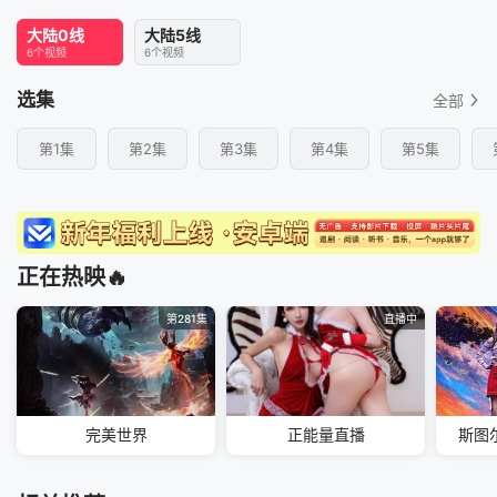
大陆0线
大陆5线
6个视频
6个视频
选集
全部
第1集
第2集
第3集
第4集
第5集
正在热映🔥
第281集
直播中
完美世界
正能量直播
斯图