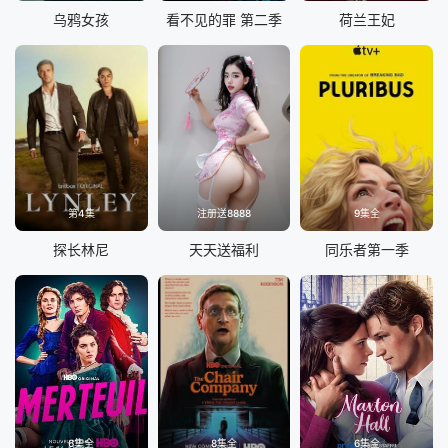
乌鸦女孩
看不见的罪 第二季
荷兰王妃
第4集
注册送8888
9集全
探长林尼
天天送福利
同乐者第一季
6集全
8集全
6集全