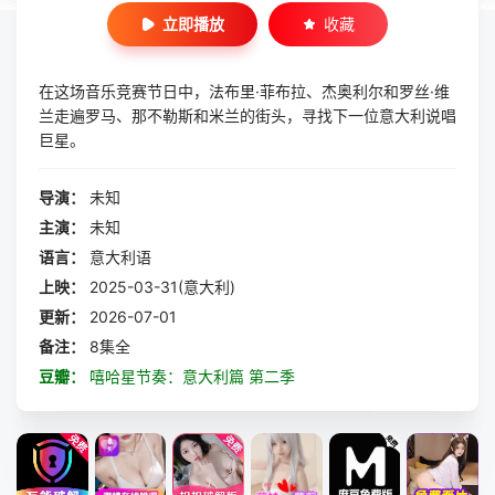
立即播放
收藏
在这场音乐竞赛节日中，法布里·菲布拉、杰奥利尔和罗丝·维
兰走遍罗马、那不勒斯和米兰的街头，寻找下一位意大利说唱
巨星。
导演：
未知
主演：
未知
语言：
意大利语
上映：
2025-03-31(意大利)
更新：
2026-07-01
备注：
8集全
豆瓣：
嘻哈星节奏：意大利篇 第二季