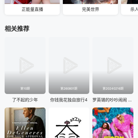
正能量直播
完美世界
杀
相关推荐
第10期
第260801期
第20240216期
了不起的少年
你钱我花独自旅行4
罗英锡的吵吵闹闹 蹦蹦地球游戏厅篇