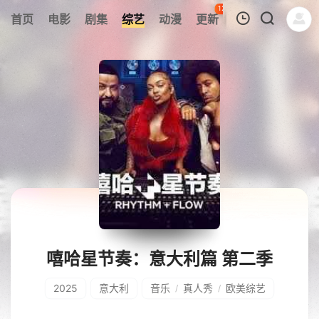
127
首页
电影
剧集
综艺
动漫
更新
热榜
APP
我的观影记录
暂无观看影片的记录
嘻哈星节奏：意大利篇 第二季
2025
意大利
音乐
真人秀
欧美综艺
/
/