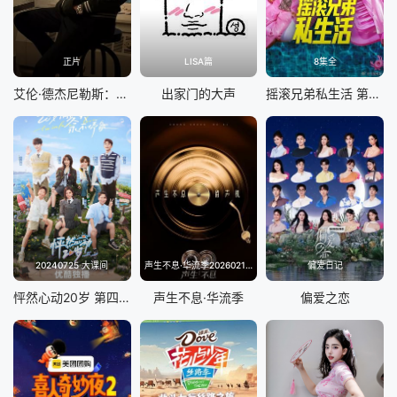
正片
LISA篇
8集全
艾伦·德杰尼勒斯：请你许可
出家门的大声
摇滚兄弟私生活 第二季
20240725 大课间
声生不息·华流季20260214(典藏版)
偏爱日记
怦然心动20岁 第四季
声生不息·华流季
偏爱之恋