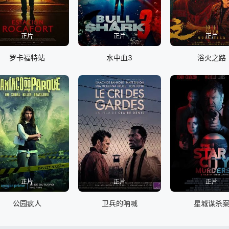
正片
正片
正片
罗卡福特站
水中血3
浴火之路
正片
正片
正片
公园疯人
卫兵的呐喊
星城谋杀