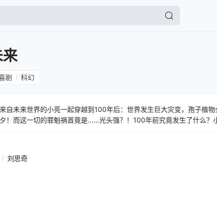
未来
喜剧
科幻
/
来自未来世界的小亮一起穿越到100年后：世界发生巨大灾变，孢子植物
！而这一切的罪魁祸首竟是......光头强？！100年前究竟发生了什么
会走向何方？熊强三人组能否穿透这层层迷雾，重启未来？
/
刘思奇