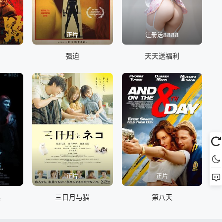
正片
注册送8888
强迫
天天送福利
正片
正片
案
三日月与猫
第八天