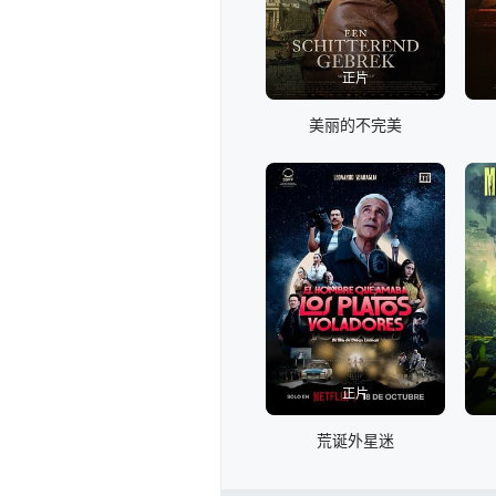
正片
美丽的不完美
正片
荒诞外星迷