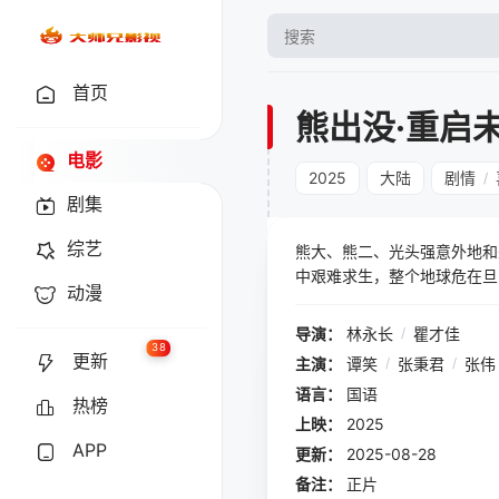
首页
熊出没·重启
电影
2025
大陆
剧情
/
剧集
综艺
熊大、熊二、光头强意外地和
中艰难求生，整个地球危在旦夕
动漫
为何背负恶名？人类命运最终
导演：
林永长
/
瞿才佳
38
更新
主演：
谭笑
/
张秉君
/
张伟
语言：
国语
热榜
上映：
2025
APP
更新：
2025-08-28
备注：
正片