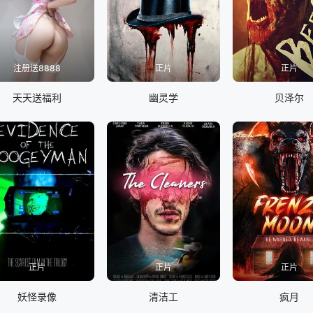
注册送8888
正片
正片
天天送福利
幽灵学
贝泽尔
正片
正片
正片
妖怪录像
清洁工
疯月