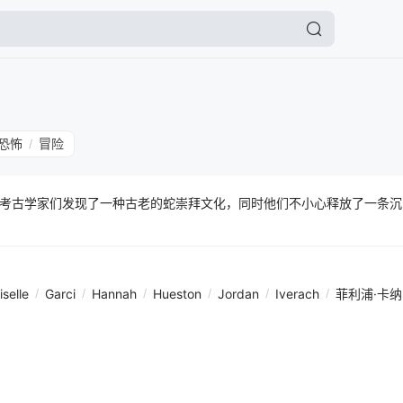
恐怖
冒险
/
考古学家们发现了一种古老的蛇崇拜文化，同时他们不小心释放了一条沉
iselle
/
Garci
/
Hannah
/
Hueston
/
Jordan
/
Iverach
/
菲利浦·卡纳