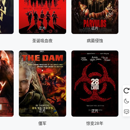
正片
正片
圣诞吸血夜
病菌侵蚀
正片
正片
僵军
惊变28年