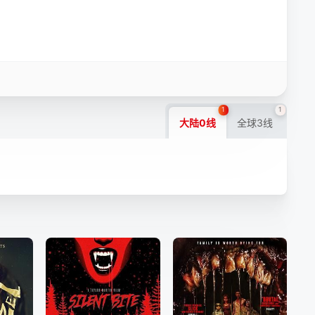
1
1
大陆0线
全球3线