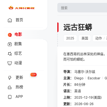
首页
远古狂蟒
电影
2025
美国
动作
/
剧集
综艺
在墨西哥的丛林深处的神庙，
而可怕的蟒蛇。
动漫
导演：
马塞尔·沃尔兹
126
更新
主演：
Diego
/
Escobar
/
G
片长：
86分钟
热榜
语言：
英语
APP
上映：
2025-12-19(美国)
更新：
2026-06-26