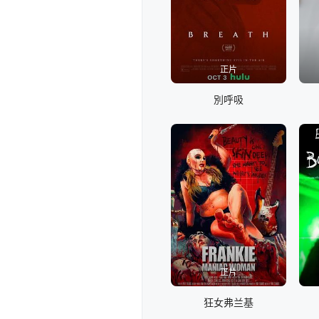
正片
別呼吸
正片
狂女弗兰基