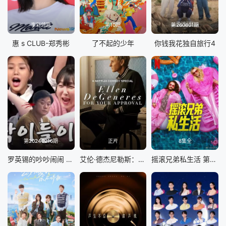
李彩领篇
第10期
第260801期
惠 s CLUB-郑秀彬
了不起的少年
你钱我花独自旅行4
第20240216期
正片
8集全
罗英锡的吵吵闹闹 蹦蹦地球游戏厅篇
艾伦·德杰尼勒斯：请你许可
摇滚兄弟私生活 第二季