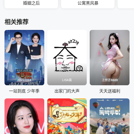
婚姻之后
公寓黑风暴
相关推荐
20251024
LISA篇
注册送8888
一站到底 少年季
出家门的大声
天天送福利