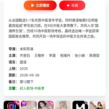
立即播放
收藏
从全国甄选5-7名优质中医青年学徒，同时邀请每期5位明星
嘉宾组成"养生助力团，在9位中医大拿带教下，共同入住“国
潮养生馆”，历经10场中医职场考核，最终选出唯一学徒获得
国医联名推荐，共同开启一场年轻态的中医文化传承之旅。
导演：
未知导演
主演：
齐思钧
/
王敬轩
/
李晟
/
祝绪丹
/
张小婉
/
陈德容
语言：
国语
上映：
2025
更新：
2026-06-28
备注：
第12期下
豆瓣：
初入职场·中医季