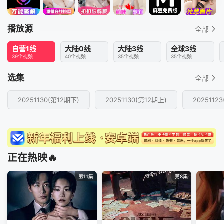
播放源
全部
自营1线
大陆0线
大陆3线
全球3线
39个视频
40个视频
35个视频
35个视频
选集
全部
20251130(第12期下)
20251130(第12期上)
2025112
正在热映🔥
第11集
第8集